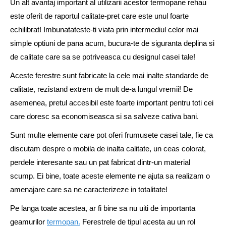
Un alt avantaj important al utilizarii acestor termopane rehau
este oferit de raportul calitate-pret care este unul foarte
echilibrat! Imbunatateste-ti viata prin intermediul celor mai
simple optiuni de pana acum, bucura-te de siguranta deplina si
de calitate care sa se potriveasca cu designul casei tale!
Aceste ferestre sunt fabricate la cele mai inalte standarde de
calitate, rezistand extrem de mult de-a lungul vremii! De
asemenea, pretul accesibil este foarte important pentru toti cei
care doresc sa economiseasca si sa salveze cativa bani.
Sunt multe elemente care pot oferi frumusete casei tale, fie ca
discutam despre o mobila de inalta calitate, un ceas colorat,
perdele interesante sau un pat fabricat dintr-un material
scump. Ei bine, toate aceste elemente ne ajuta sa realizam o
amenajare care sa ne caracterizeze in totalitate!
Pe langa toate acestea, ar fi bine sa nu uiti de importanta
geamurilor
termopan.
Ferestrele de tipul acesta au un rol