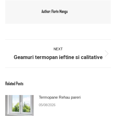
Author:
Florin Mangu
Post
navigation
NEXT
Geamuri termopan ieftine si calitative
Next
post:
Related Posts
Termopane Rehau pareri
05/08/2026