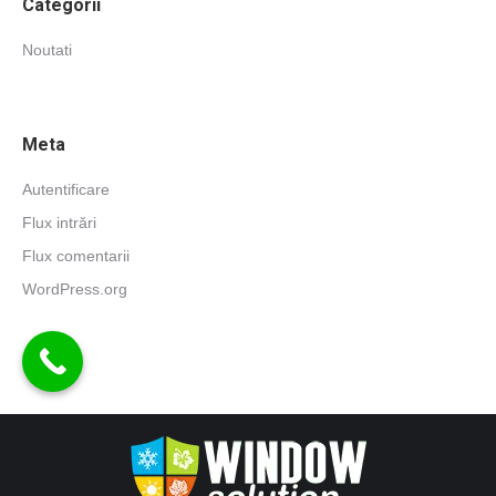
Categorii
Noutati
Meta
Autentificare
Flux intrări
Flux comentarii
WordPress.org