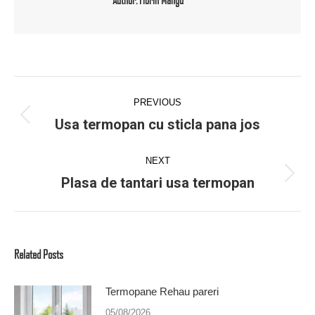
Post
navigation
PREVIOUS
Usa termopan cu sticla pana jos
Previous
post:
NEXT
Plasa de tantari usa termopan
Next
post:
Related Posts
Termopane Rehau pareri
05/08/2026