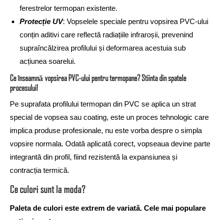
ferestrelor termopan existente.
Protecție UV
: Vopselele speciale pentru vopsirea PVC-ului
conțin aditivi care reflectă radiațiile infraroșii, prevenind
supraîncălzirea profilului și deformarea acestuia sub
acțiunea soarelui.
Ce înseamnă vopsirea PVC-ului pentru termopane? Stiinta din spatele
procesului!
Pe suprafata profilului termopan din PVC se aplica un strat
special de vopsea sau coating, este un proces tehnologic care
implica produse profesionale, nu este vorba despre o simpla
vopsire normala. Odată aplicată corect, vopseaua devine parte
integrantă din profil, fiind rezistentă la expansiunea și
contracția termică.
Ce culori sunt la moda?
Paleta de culori este extrem de variată. Cele mai populare