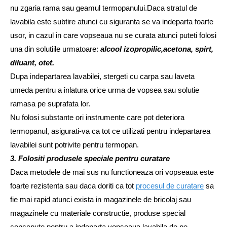
nu zgaria rama sau geamul termopanului.Daca stratul de
lavabila este subtire atunci cu siguranta se va indeparta foarte
usor, in cazul in care vopseaua nu se curata atunci puteti folosi
una din solutiile urmatoare:
alcool izopropilic,acetona, spirt,
diluant, otet.
Dupa indepartarea lavabilei, stergeti cu carpa sau laveta
umeda pentru a inlatura orice urma de vopsea sau solutie
ramasa pe suprafata lor.
Nu folosi substante ori instrumente care pot deteriora
termopanul, asigurati-va ca tot ce utilizati pentru indepartarea
lavabilei sunt potrivite pentru termopan.
3. Folositi produsele speciale pentru curatare
Daca metodele de mai sus nu functioneaza ori vopseaua este
foarte rezistenta sau daca doriti ca tot
procesul de curatare
sa
fie mai rapid atunci exista in magazinele de bricolaj sau
magazinele cu materiale constructie, produse special
concepute pentru a indeparta vopseaua lavabila de pe