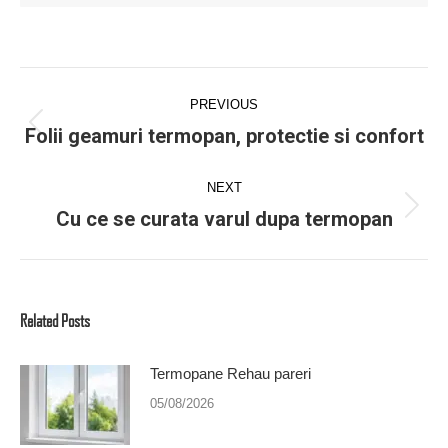
Post
navigation
PREVIOUS
Folii geamuri termopan, protectie si confort
Previous
post:
NEXT
Cu ce se curata varul dupa termopan
Next
post:
Related Posts
Termopane Rehau pareri
05/08/2026