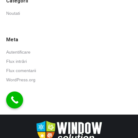
Categorii
Noutati
Meta
Autentificare
Flux intrări
Flux comentarii
WordPress.org