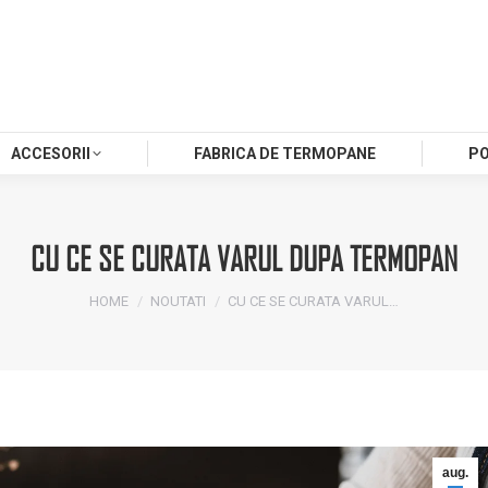
ACCESORII
FABRICA DE TERMOPANE
P
CU CE SE CURATA VARUL DUPA TERMOPAN
You are here:
HOME
NOUTATI
CU CE SE CURATA VARUL…
aug.