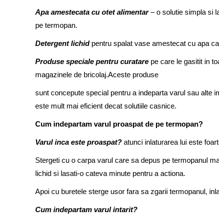
Apa amestecata cu otet alimentar
– o solutie simpla si l
pe termopan.
Detergent lichid
pentru spalat vase amestecat cu apa ca
Produse speciale pentru curatare
pe care le gasitit in 
magazinele de bricolaj.Aceste produse
sunt concepute special pentru a indeparta varul sau alte i
este mult mai eficient decat solutiile casnice.
Cum indepartam varul proaspat de pe termopan?
Varul inca este proaspat?
atunci inlaturarea lui este foa
Stergeti cu o carpa varul care sa depus pe termopanul maro
lichid si lasati-o cateva minute pentru a actiona.
Apoi cu buretele sterge usor fara sa zgarii termopanul, inla
Cum indepartam varul intarit?