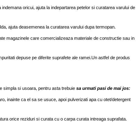
a indemana oricui, ajuta la indepartarea petelor si curatarea varului de
lda, ajuta deasemenea la curatarea varului dupa termopan.
toate magazinele care comercializeaza materiale de constructie sau in
mpuritati depuse pe diferite suprafete ale ramei.Un astfel de produs
rte simpla si usoara, pentru asta trebuie
sa urmati pasi de mai jos:
, inainte ca el sa se usuce, apoi pulverizati apa cu otet/detergent
tura orice reziduri si curata cu o carpa curata intreaga suprafata.