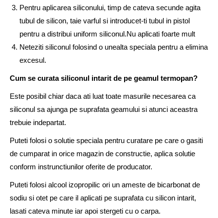
Pentru aplicarea siliconului, timp de cateva secunde agita
tubul de silicon, taie varful si introducet-ti tubul in pistol
pentru a distribui uniform siliconul.Nu aplicati foarte mult
Neteziti siliconul folosind o unealta speciala pentru a elimina
excesul.
Cum se curata siliconul intarit de pe geamul termopan?
Este posibil chiar daca ati luat toate masurile necesarea ca
siliconul sa ajunga pe suprafata geamului si atunci aceastra
trebuie indepartat.
Puteti folosi o solutie speciala pentru curatare pe care o gasiti
de cumparat in orice magazin de constructie, aplica solutie
conform instrunctiunilor oferite de producator.
Puteti folosi alcool izopropilic ori un ameste de bicarbonat de
sodiu si otet pe care il aplicati pe suprafata cu silicon intarit,
lasati cateva minute iar apoi stergeti cu o carpa.