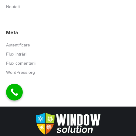
Noutati
Meta
Autentificare
Flux intrări
Flux comentarii
WordPress.org