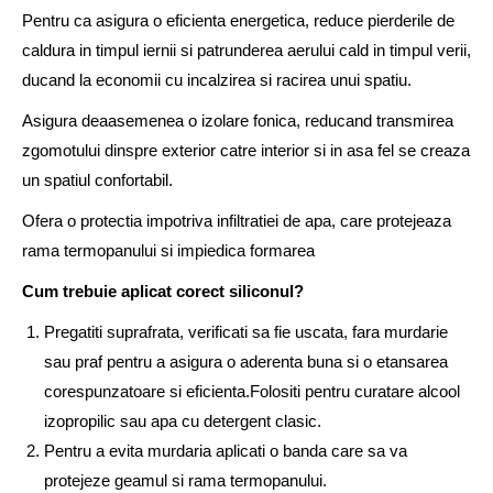
Pentru ca asigura o eficienta energetica, reduce pierderile de
caldura in timpul iernii si patrunderea aerului cald in timpul verii,
ducand la economii cu incalzirea si racirea unui spatiu.
Asigura deaasemenea o izolare fonica, reducand transmirea
zgomotului dinspre exterior catre interior si in asa fel se creaza
un spatiul confortabil.
Ofera o protectia impotriva infiltratiei de apa, care protejeaza
rama termopanului si impiedica formarea
Cum trebuie aplicat corect siliconul?
Pregatiti suprafrata, verificati sa fie uscata, fara murdarie
sau praf pentru a asigura o aderenta buna si o etansarea
corespunzatoare si eficienta.Folositi pentru curatare alcool
izopropilic sau apa cu detergent clasic.
Pentru a evita murdaria aplicati o banda care sa va
protejeze geamul si rama termopanului.