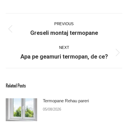
Post
navigation
PREVIOUS
Greseli montaj termopane
Previous
post:
NEXT
Apa pe geamuri termopan, de ce?
Next
post:
Related Posts
Termopane Rehau pareri
05/08/2026