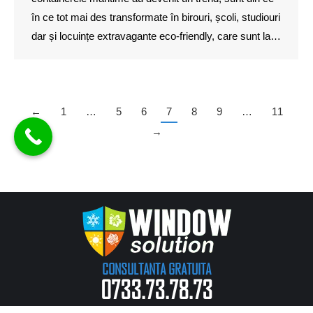
în ce tot mai des transformate în birouri, școli, studiouri
dar și locuințe extravagante eco-friendly, care sunt la…
←
1
…
5
6
7
8
9
…
11
→
CONSULTANTA GRATUITA
0733.73.78.73