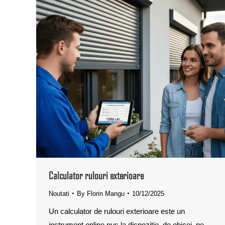
Calculator rulouri exterioare
Noutati
By
Florin Mangu
10/12/2025
Un calculator de rulouri exterioare este un
instrument online pus la dispoziție, de obicei, pe