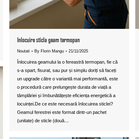
Inlocuire sticla geam termopan
Noutati
By
Florin Mangu
21/11/2025
Înlocuirea geamului la o fereastră termopan, fie că
s-a spart, fisurat, sau pur și simplu doriți să faceți
un upgrade către o variantă mai performantă, este
o procedură care prelungește durata de viață a
tâmplăriei și îmbunătățește eficiența energetică a
locuinței.De ce este necesară înlocuirea sticlei?
Geamul ferestrei este format dintr-un pachet
(unitate) de sticle (două…