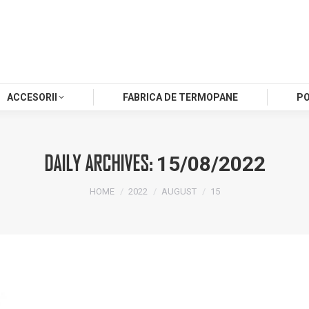
ACCESORII
FABRICA DE TERMOPANE
P
DAILY ARCHIVES:
15/08/2022
You are here:
HOME
2022
AUGUST
15