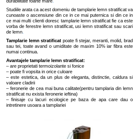
durabilitate foarte mare
.
Studiile arata ca acest domeniu de tamplarie lemn stratificat va
cunoaste o ascensiune din ce in ce mai puternica si din ce in
ce mai multi clienti doresc tamplarie lemn stratificat fie ca este
vorba de ferestre lemn stratificat, usi lemn stratificat sau scari
de lemn
.
Tamplarie lemn stratificat
poate fi stejar, meranti, molid, brad
sau tei, toate avand o umiditate de maxim 10% iar fibra este
numai continua.
Avantajele tamplarie lemn stratificat:
– are proprietati termoizolante si fonice
– poate fi vopsita in orice culoare
– este estetica, da un plus de eleganta, distinctie, caldura si
valoare cladirii
– feronerie de cea mai buna calitate(pentru tamplaria din lemn
stratificat nu exista feronerie ieftina)
– finisaje cu lacuri ecologice pe baza de apa care dau o
intretinere usoara a tamplariei