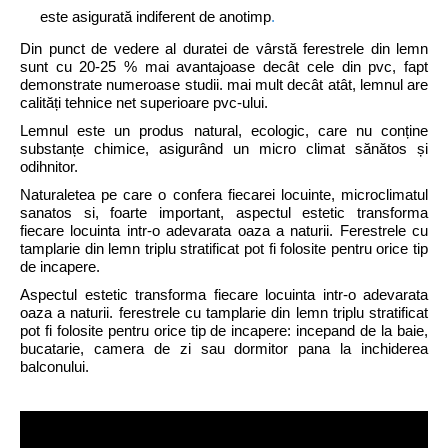
este asigurată indiferent de anotimp
.
Din punct de vedere al duratei de vârstă ferestrele din lemn
sunt cu 20-25 % mai avantajoase decât cele din pvc, fapt
demonstrate numeroase studii. mai mult decât atât, lemnul are
calități tehnice net superioare pvc-ului.
Lemnul este un produs natural, ecologic, care nu conține
substanțe chimice, asigurând un micro climat sănătos și
odihnitor.
Naturaletea pe care o confera fiecarei locuinte, microclimatul
sanatos si, foarte important, aspectul estetic transforma
fiecare locuinta intr-o adevarata oaza a naturii. Ferestrele cu
tamplarie din lemn triplu stratificat pot fi folosite pentru orice tip
de incapere.
Aspectul estetic transforma fiecare locuinta intr-o adevarata
oaza a naturii. ferestrele cu tamplarie din lemn triplu stratificat
pot fi folosite pentru orice tip de incapere: incepand de la baie,
bucatarie, camera de zi sau dormitor pana la inchiderea
balconului.