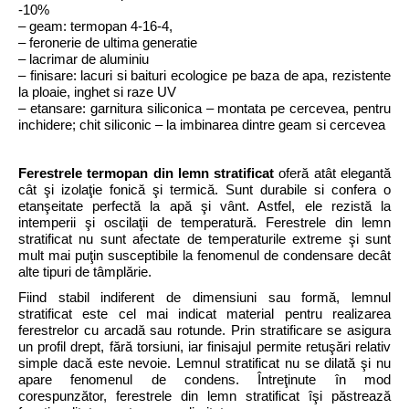
-10%
– geam: termopan 4-16-4,
– feronerie de ultima generatie
– lacrimar de aluminiu
– finisare: lacuri si baituri ecologice pe baza de apa, rezistente
la ploaie, inghet si raze UV
– etansare: garnitura siliconica – montata pe cercevea, pentru
inchidere; chit siliconic – la imbinarea dintre geam si cercevea
Ferestrele termopan din lemn stratificat
oferă atât elegantă
cât şi izolaţie fonică şi termică. Sunt durabile si confera o
etanşeitate perfectă la apă şi vânt. Astfel, ele rezistă la
intemperii şi oscilaţii de temperatură. Ferestrele din lemn
stratificat nu sunt afectate de temperaturile extreme şi sunt
mult mai puţin susceptibile la fenomenul de condensare decât
alte tipuri de tâmplărie.
Fiind stabil indiferent de dimensiuni sau formă, lemnul
stratificat este cel mai indicat material pentru realizarea
ferestrelor cu arcadă sau rotunde. Prin stratificare se asigura
un profil drept, fără torsiuni, iar finisajul permite retuşări relativ
simple dacă este nevoie. Lemnul stratificat nu se dilată şi nu
apare fenomenul de condens. Întreţinute în mod
corespunzător, ferestrele din lemn stratificat îşi păstrează